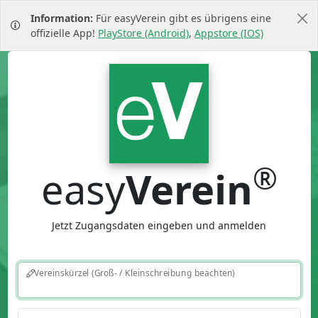
Information:
Für easyVerein gibt es übrigens eine
offizielle App!
PlayStore (Android)
,
Appstore (IOS)
®
easy
Verein
Jetzt Zugangsdaten eingeben und anmelden
Vereinskürzel (Groß- / Kleinschreibung beachten)