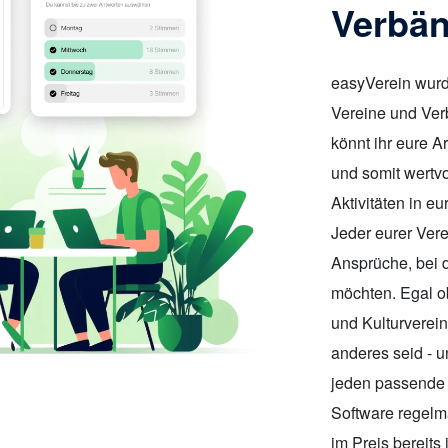
Verbä
easyVerein wurde
Vereine und Ver
könnt ihr eure A
und somit wertvo
Aktivitäten in e
Jeder eurer Vere
Ansprüche, bei d
möchten. Egal ob
und Kulturverein
anderes seid - u
jeden passende 
Software regelm
im Preis bereits 