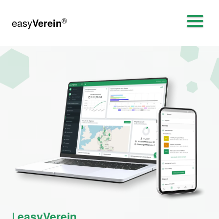
®
easy
Verein
| easyVerein