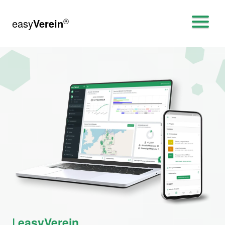
®
easy
Verein
| easyVerein